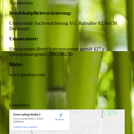
Sozialwesen
Berufshaftpflichtversicherung:
Continentale Sachversicherung AG, Ruhrallee 92, 44139
Dortmund
Umsatzsteuer:
Umsatzsteuer-Identifikationsnummer gemäß §27 a
Umsatzsteuergesetz:
2883300230
Bilder:
www.pixabay.com
Empfehlen