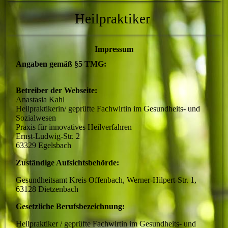
Heilpraktiker
Impressum
Angaben gemäß §5 TMG:
Betreiber der Webseite:
Anastasia Kahl
Heilpraktikerin/ geprüfte Fachwirtin im Gesundheits- und
Sozialwesen
Praxis für innovatives Heilverfahren
Ernst-Ludwig-Str. 2
63329 Egelsbach
Zuständige Aufsichtsbehörde:
Gesundheitsamt Kreis Offenbach, Werner-Hilpert-Str. 1,
63128 Dietzenbach
Gesetzliche Berufsbezeichnung:
Heilpraktiker /
geprüfte Fachwirtin im Gesundheits- und